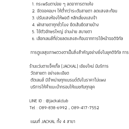
1. กระพริบตาบ่อย ๆ ลดอาการตาแห้ง
2. จัดจอคอมฯ ให้ต่ำกว่าระดับสายตา ลดแสงสะท้อน
3. ปรับแสงห้องให้พอดี หลีกเลี่ยงแสงจ้า
4. พักสายตาทุกชั่วโมง ยืดเส้นยืดสายบ้าง
5. ใช้ตัวอักษรใหญ่ อ่านง่าย สบายตา
6. เลือกเลนส์ที่ช่วยลดแสงสะท้อนจากการใช้หน้าจอดิจิทัล
การดูแลสุขภาพดวงตาเป็นสิ่งสำคัญอย่างยิ่งในยุคดิจิทัล การป
ร้านแว่นตาแจ็คเกิ้ล (JACKAL) เชียงใหม่ มีบริการ
วัดสายตา อย่างละเอียด
ตัดเลนส์ มีจำหน่ายทุกแบรนด์ดังในราคาไม่แพง
บริการให้คำแนะนำกรอบให้แมชกับทุกลุค
LINE ID : @jackalclub
Tel : 089-838-6992 , 089-417-7552
แผนที่ JACKAL ทั้ง 4 สาขา