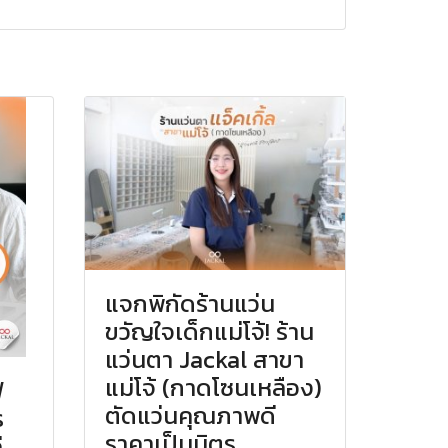
แจกพิกัดร้านแว่น
ขวัญใจเด็กแม่โจ้! ร้าน
แว่นตา Jackal สาขา
แม่โจ้ (กาดโซนเหลือง)
ฟ
ตัดแว่นคุณภาพดี
ร
ราคาเป็นมิตร
่