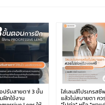
มือปรับสายตา! 3 ขั้น
ใส่เลนส์โปรเกรสซี
นฝึกใช้งาน
แล้วไม่สบายตา คว
gressive Lens ให้
"ไปต่อ" หรือ "พอแค