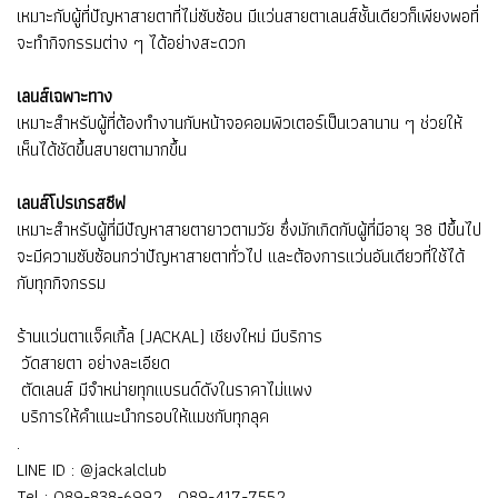
เหมาะกับผู้ที่ปัญหาสายตาที่ไม่ซับซ้อน มีแว่นสายตาเลนส์ชั้นเดียวก็เพียงพอที่
จะทำกิจกรรมต่าง ๆ ได้อย่างสะดวก
เลนส์เฉพาะทาง
เหมาะสำหรับผู้ที่ต้องทำงานกับหน้าจอคอมพิวเตอร์เป็นเวลานาน ๆ ช่วยให้
เห็นได้ชัดขึ้นสบายตามากขึ้น
เลนส์โปรเกรสซีฟ
เหมาะสำหรับผู้ที่มีปัญหาสายตายาวตามวัย ซึ่งมักเกิดกับผู้ที่มีอายุ 38 ปีขึ้นไป
จะมีความซับซ้อนกว่าปัญหาสายตาทั่วไป และต้องการแว่นอันเดียวที่ใช้ได้
กับทุกกิจกรรม
ร้านแว่นตาแจ็คเกิ้ล (JACKAL) เชียงใหม่ มีบริการ
วัดสายตา อย่างละเอียด
ตัดเลนส์ มีจำหน่ายทุกแบรนด์ดังในราคาไม่แพง
บริการให้คำแนะนำกรอบให้แมชกับทุกลุค
.
LINE ID : @jackalclub
Tel : 089-838-6992 , 089-417-7552