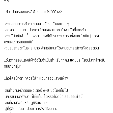
แล้วแว่นกรองแสงสีฟ้าช่วยอะไรได้บ้าง?
-ช่วยลดอาการล้าตา จากการจ้องหน้าจอนาน ๆ
-ลดความแสบตา ปวดตา โดยเฉพาะเวลาทำงานในที่แสงจ้า
-ช่วยให้หลับง่ายขึ้น เพราะแสงสีฟ้ารบกวนการหลั่งเมลาโทนิน (ฮอร์โมน
ควบคุมการนอนหลับ)
-ถนอมสายตาในระยะยาว สำหรับคนที่ใช้งานอุปกรณ์ดิจิทัลตลอดวัน
แว่นตากรองแสงสีฟ้าจึงไม่จำเป็นสำหรับทุกคน แต่มีประโยชน์มากสำหรับ
คนบางกลุ่ม"
แล้วใครบ้างที่ “ควรใส่” แว่นกรองแสงสีฟ้า?
คนทำงานหน้าคอมพิวเตอร์ 6–8 ชั่วโมงขึ้นไป
นักเรียน นักศึกษา ที่ใช้แท็บเล็ตหรือโน้ตบุ๊กเรียนออนไลน์
คนที่เล่นมือถือหรือดูซีรีส์นาน ๆ
ผู้ที่รู้สึกแสบตา ปวดตา หลังใช้จอนาน