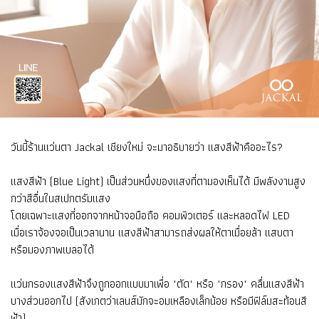
วันนี้ร้านแว่นตา Jackal เชียงใหม่ จะมาอธิบายว่า แสงสีฟ้าคืออะไร?
แสงสีฟ้า (Blue Light) เป็นส่วนหนึ่งของแสงที่ตามองเห็นได้ มีพลังงานสูง
กว่าสีอื่นในสเปกตรัมแสง
โดยเฉพาะแสงที่ออกจากหน้าจอมือถือ คอมพิวเตอร์ และหลอดไฟ LED
เมื่อเราจ้องจอเป็นเวลานาน แสงสีฟ้าสามารถส่งผลให้ตาเมื่อยล้า แสบตา
หรือมองภาพเบลอได้
แว่นกรองแสงสีฟ้าจึงถูกออกแบบมาเพื่อ "ตัด" หรือ "กรอง" คลื่นแสงสีฟ้า
บางส่วนออกไป (สังเกตว่าเลนส์มักจะอมเหลืองเล็กน้อย หรือมีฟิล์มสะท้อนสี
ฟ้า)