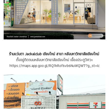
ร้านแว่นตา Jackalclub เชียงใหม่ สาขา หลังมหาวิทยาลัยเชียงใหม่
ตั้งอยู่ติดถนนหลังมหาวิทยาลัยเชียงใหม่ เยื้องประตูวิศวะ
https://maps.app.goo.gl/RQ1kRof6vb6NuWQW7?g_st=ic