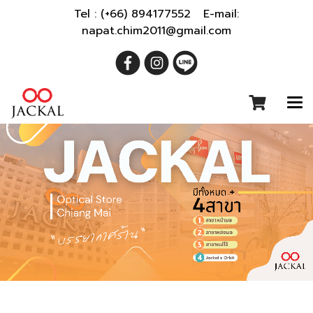
Tel : (+66) 894177552 E-mail:
napat.chim2011@gmail.com