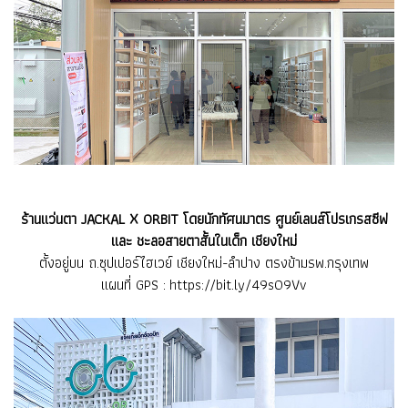
ร้านแว่นตา JACKAL X ORBIT โดยนักทัศนมาตร ศูนย์เลนส์โปรเกรสซีฟ
และ ชะลอสายตาสั้นในเด็ก เชียงใหม่
ตั้งอยู่บน ถ.ซุปเปอร์ไฮเวย์ เชียงใหม่-ลำปาง ตรงข้ามรพ.กรุงเทพ
แผนที่ GPS :
https://bit.ly/49s09Vv