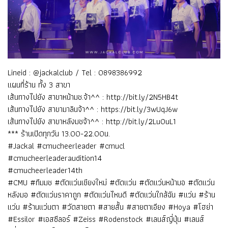
Lineid : @jackalclub / Tel : 0898386992
แผนที่ร้าน ทั้ง 3 สาขา
เส้นทางไปยัง สาขาหน้ามช.จ้า^^ :
http://bit.ly/2N5HB4t
เส้นทางไปยัง สาขามาลินจ้า^^ :
https://bit.ly/3wUqJ6w
เส้นทางไปยัง สาขาหลังมชจ้า^^ :
http://bit.ly/2LuOuL1
*** ร้านเปิดทุกวัน 13.00-22.00น.
#Jackal #cmucheerleader #cmucl
#cmucheerleaderaudition14
#cmucheerleader14th
#CMU #ทีมมช #ตัดแว่นเชียงใหม่ #ตัดแว่น #ตัดแว่นหน้ามอ #ตัดแว่น
หลังมอ #ตัดแว่นราคาถูก #ตัดแว่นไหนดี #ตัดแว่นใกล้ฉัน #แว่น #ร้าน
แว่น #ร้านแว่นตา #วัดสายตา #สายสั้น #สายตาเอียง #Hoya #โฮย่า
#Essilor #เอสซีลอร์ #Zeiss #Rodenstock #เลนส์ญี่ปุ่น #เลนส์