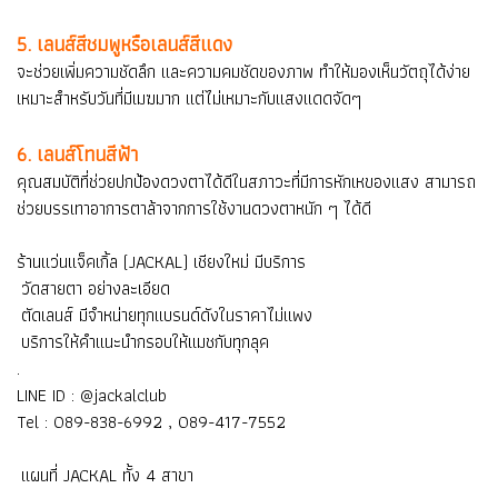
5. เลนส์สีชมพูหรือเลนส์สีแดง
จะช่วยเพิ่มความชัดลึก และความคมชัดของภาพ ทำให้มองเห็นวัตถุได้ง่าย
เหมาะสำหรับวันที่มีเมฆมาก แต่ไม่เหมาะกับแสงแดดจัดๆ
6. เลนส์โทนสีฟ้า
คุณสมบัติที่ช่วยปกป้องดวงตาได้ดีในสภาวะที่มีการหักเหของแสง สามารถ
ช่วยบรรเทาอาการตาล้าจากการใช้งานดวงตาหนัก ๆ ได้ดี
ร้านแว่นแจ็คเกิ้ล (JACKAL) เชียงใหม่ มีบริการ
วัดสายตา อย่างละเอียด
ตัดเลนส์ มีจำหน่ายทุกแบรนด์ดังในราคาไม่แพง
บริการให้คำแนะนำกรอบให้แมชกับทุกลุค
.
LINE ID : @jackalclub
Tel : 089-838-6992 , 089-417-7552
แผนที่ JACKAL ทั้ง 4 สาขา