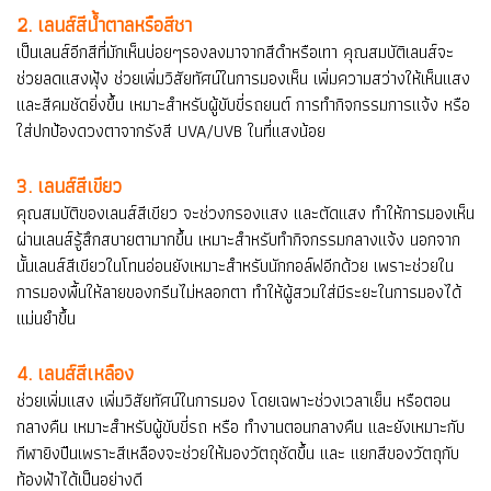
2. เลนส์สีน้ำตาลหรือสีชา
เป็นเลนส์อีกสีที่มักเห็นบ่อยๆรองลงมาจากสีดำหรือเทา คุณสมบัติเลนส์จะ
ช่วยลดแสงฟุ้ง ช่วยเพิ่มวิสัยทัศน์ในการมองเห็น เพิ่มความสว่างให้เห็นแสง
และสีคมชัดยิ่งขึ้น เหมาะสำหรับผู้ขับขี่รถยนต์ การทำกิจกรรมการแจ้ง หรือ
ใส่ปกป้องดวงตาจากรังสี UVA/UVB ในที่แสงน้อย
3. เลนส์สีเขียว
คุณสมบัติของเลนส์สีเขียว จะช่วงกรองแสง และตัดแสง ทำให้การมองเห็น
ผ่านเลนส์รู้สึกสบายตามากขึ้น เหมาะสำหรับทำกิจกรรมกลางแจ้ง นอกจาก
นั้นเลนส์สีเขียวในโทนอ่อนยังเหมาะสำหรับนักกอล์ฟอีกด้วย เพราะช่วยใน
การมองพื้นให้ลายของกรีนไม่หลอกตา ทำให้ผู้สวมใส่มีระยะในการมองได้
แม่นยำขึ้น
4. เลนส์สีเหลือง
ช่วยเพิ่มแสง เพิ่มวิสัยทัศน์ในการมอง โดยเฉพาะช่วงเวลาเย็น หรือตอน
กลางคืน เหมาะสำหรับผู้ขับขี่รถ หรือ ทำงานตอนกลางคืน และยังเหมาะกับ
กีฬายิงปืนเพราะสีเหลืองจะช่วยให้มองวัตถุชัดขึ้น และ แยกสีของวัตถุกับ
ท้องฟ้าได้เป็นอย่างดี