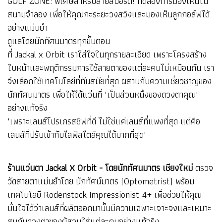
GOLF ZONE: พิเศษสำหรับสายสปอร์ต! ทดลองการมองเห็นใน
สนามจำลอง เพื่อให้คุณกะระยะวงสวิงและมองเห็นลูกกอล์ฟได้
อย่างแม่นยำ
ดูแลโดยนักทัศนมาตรทุกขั้นตอน
ที่ Jackal x Orbit เราใส่ใจในทุกรายละเอียด เพราะโครงสร้าง
ใบหน้าและพฤติกรรมการใช้สายตาของแต่ละคนไม่เหมือนกัน เรา
จึงเลือกใช้เทคโนโลยีที่ทันสมัยที่สุด ผสานกับความเชี่ยวชาญของ
นักทัศนมาตร เพื่อให้ได้แว่นที่ "เป็นส่วนหนึ่งของดวงตาคุณ"
อย่างแท้จริง
"เพราะเลนส์โปรเกรสซีฟที่ดี ไม่ใช่แค่เลนส์ที่แพงที่สุด แต่คือ
เลนส์ที่ปรับเข้ากับไลฟ์สไตล์คุณได้มากที่สุด"
ร้านแว่นตา Jackal X Orbit - โดยนักทัศนมาตร เชียงใหม่
ตรวจ
วัดสายตาแม่นยำโดย นักทัศน์มาตร (Optometrist) พร้อม
เทคโนโลยี Rodenstock Impressionist 4+ เพื่อช่วยให้คุณ
มั่นใจได้ว่าเลนส์ที่ผลิตออกมานั้นมีความเฉพาะเจาะจงและเหมาะ
สมกับดวงตาของผู้สวมใส่แต่ละคนอย่างแท้จริง