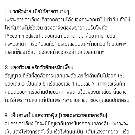
1. ปวดหัวง่าย เมื่อใช้สายตานานๆ
เพราะสายตาเอียงเกิดจากความโค้งของกระจกตาไม่เท่ากัน ทำให้
โฟกัสภาพไม่ชัดเจน ดวงตาจึงต้องพยายามปรับโฟกัส
(Accommodate) ตลอดเวลา ผลที่ตามมาคืออาการ "ปวด
กระบอกตา" หรือ "ปวดหัว" บริเวณขมับและท้ายทอย โดยเฉพาะ
เวลาที่ต้องใช้สมาธิจ้องหน้าจอหรืออ่านหนังสือนานๆ
2. มองตัวเลขหรือตัวอักษรผิดเพี้ยน
สัญญาณที่ชัดที่สุดคือการแยกแยะตัวเลขที่คล้ายกันไม่ออก เช่น
มองเลข 0 เป็นเลข 8 หรือมองเลข 1 เป็นเลข 7 หากคุณเริ่มทัก
คนผิดบ่อยๆ หรืออ่านป้ายบอกทางพลาดไปเพียงนิดเดียว นั่นอาจ
ไม่ใช่เพราะเบลอ แต่เป็นเพราะระนาบสายตาของคุณผิดปกติครับ
3. เห็นภาพเป็นแสงขาวฟุ้ง (โดยเฉพาะตอนกลางคืน)
คนสายตาเอียงมักจะมีปัญหากับการขับรถตอนกลางคืน เพราะจะ
เห็นแสงไฟจากรถคันอื่นหรือไฟถนนเป็น "เส้นแสงลากยาว" หรือ