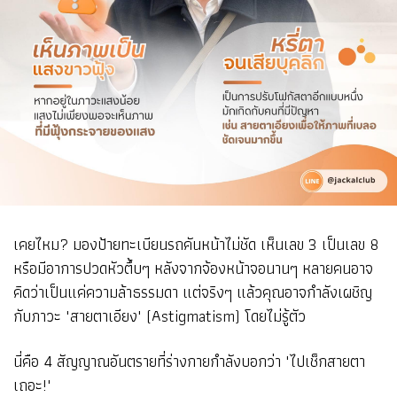
เคยไหม? มองป้ายทะเบียนรถคันหน้าไม่ชัด เห็นเลข 3 เป็นเลข 8
หรือมีอาการปวดหัวตึ้บๆ หลังจากจ้องหน้าจอนานๆ หลายคนอาจ
คิดว่าเป็นแค่ความล้าธรรมดา แต่จริงๆ แล้วคุณอาจกำลังเผชิญ
กับภาวะ "สายตาเอียง" (Astigmatism) โดยไม่รู้ตัว
นี่คือ 4 สัญญาณอันตรายที่ร่างกายกำลังบอกว่า "ไปเช็กสายตา
เถอะ!"