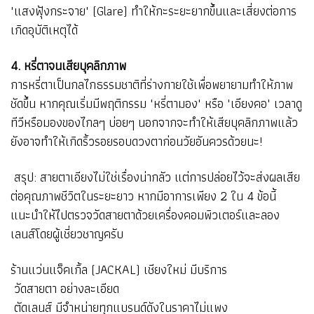
"แสงฟุ้งกระจาย" (Glare) ทำให้กะระยะยากขึ้นและเสี่ยงต่อการ
เกิดอุบัติเหตุได้
4. หรี่ตาจนเสียบุคลิกภาพ
การหรี่ตาเป็นกลไกธรรมชาติที่ร่างกายใช้เพื่อพยายามทำให้ภาพ
ชัดขึ้น หากคุณเริ่มมีพฤติกรรม "หรี่ตามอง" หรือ "เอียงคอ" เวลาดู
ทีวีหรือมองของไกลๆ บ่อยๆ นอกจากจะทำให้เสียบุคลิกภาพแล้ว
ยังอาจทำให้เกิดริ้วรอยรอบดวงตาก่อนวัยอันควรด้วยนะ!
สรุป: สายตาเอียงไม่ใช่เรื่องน่ากลัว แต่การปล่อยไว้จะส่งผลเสีย
ต่อคุณภาพชีวิตในระยะยาว หากมีอาการเพียง 2 ใน 4 ข้อนี้
แนะนำให้ไปตรวจวัดสายตาด้วยเครื่องคอมพิวเตอร์และลอง
เลนส์โดยผู้เชี่ยวชาญครับ
ร้านแว่นแจ็คเกิ้ล (JACKAL) เชียงใหม่ มีบริการ
วัดสายตา อย่างละเอียด
ตัดเลนส์ มีจำหน่ายทุกแบรนด์ดังในราคาไม่แพง