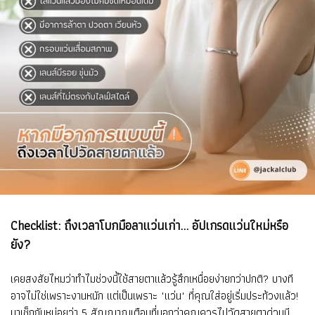
Checklist: ถึงเวลาโบกมือลาแว่นเก่า... อัปเกรดแว่นใหม่หรือ
ยัง?
เคยสงสัยไหมว่าทำไมช่วงนี้ใช้สายตาแล้วรู้สึกเหนื่อยง่ายกว่าปกติ? บางที
อาจไม่ใช่เพราะงานหนัก แต่เป็นเพราะ "แว่น" ที่คุณใส่อยู่เริ่มประท้วงแล้ว!
มาเช็กกันหน่อยว่า 5 สัญญาณเตือนที่บอกว่าคุณควรไปวัดสายตาด่วนมี