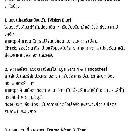
อะไรบ้าง
1. มองไม่คมชัดเหมือนเดิม (Vision Blur)
ใส่แว่นตัวเดิมแต่ทำไมต้องหยีตา? หรือต้องยื่นหน้าเข้าไปใกล้จอมากกว่า
ปกติ?
สาเหตุ:
ค่าสายตามีการเปลี่ยนแปลงตามอายุและการใช้งาน
Check
: ลองปิดตาทีละข้างแล้วมองไปที่ระยะไกล หากภาพไม่คมชัดเท่าเดิม
ถึงเวลาหาหมอสายตาแล้วครับ
2. อาการล้าตา ปวดตา เวียนหัว (Eye Strain & Headaches)
ถ้าใส่แว่นแล้วรู้สึกปวดกระบอกตา หรือมีอาการเวียนหัวหลังจากจ้อง
คอมพิวเตอร์นานๆ
สาเหตุ:
กล้ามเนื้อตาต้องทำงานหนักเกินไปเพื่อปรับโฟกัสให้ชัดผ่านเลนส์ที่ไม่
ตรงกับค่าสายตาปัจจุบัน
Note:
อย่าปล่อยไว้จนเป็นอาการปวดหัวเรื้อรัง เพราะจะส่งผลเสียต่อ
สุขภาพในระยะยาว
3. กรอบแว่นเสื่อมสภาพ (Frame Wear & Tear)