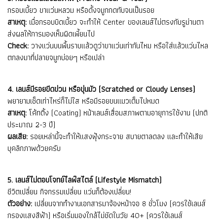
กรอบเบี้ยว ขาแว่นหลวม หรือดั้งจมูกกดทับจนเป็นรอย
สาเหตุ:
เมื่อกรอบบิดเบี้ยว จะทำให้ Center ของเลนส์ไม่ตรงกับรูม่านตา
ส่งผลให้การมองเห็นผิดเพี้ยนไป
Check:
วางแว่นบนพื้นราบแล้วดูว่าขาแว่นเท่ากันไหม หรือใส่แล้วแว่นไหล
ตกลงมาที่ปลายจมูกบ่อยๆ หรือเปล่า
4. เลนส์มีรอยขีดข่วน หรือขุ่นมัว (Scratched or Cloudy Lenses)
พยายามเช็ดเท่าไหร่ก็ไม่ใส หรือมีรอยขนแมวเต็มไปหมด
สาเหตุ:
โค้ทติ้ง (Coating) หน้าเลนส์เสื่อมสภาพตามอายุการใช้งาน (ปกติ
ประมาณ 2-3 ปี)
ผลเสีย:
รอยเหล่านี้จะทำให้แสงฟุ้งกระจาย สบายตาลดลง และทำให้เสีย
บุคลิกภาพด้วยครับ
5. เลนส์ไม่ตอบโจทย์ไลฟ์สไตล์ (Lifestyle Mismatch)
ชีวิตเปลี่ยน กิจกรรมเปลี่ยน แว่นก็ต้องเปลี่ยน!
ตัวอย่าง:
เปลี่ยนจากทำงานเอกสารมาจ้องหน้าจอ 8 ชั่วโมง (ควรใช้เลนส์
กรองแสงสีฟ้า) หรือเริ่มมองใกล้ไม่ชัดในวัย 40+ (ควรใช้เลนส์