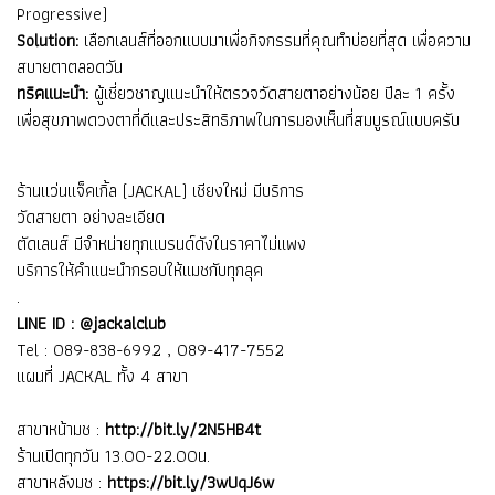
Progressive)
Solution:
เลือกเลนส์ที่ออกแบบมาเพื่อกิจกรรมที่คุณทำบ่อยที่สุด เพื่อความ
สบายตาตลอดวัน
ทริคแนะนำ:
ผู้เชี่ยวชาญแนะนำให้ตรวจวัดสายตาอย่างน้อย ปีละ 1 ครั้ง
เพื่อสุขภาพดวงตาที่ดีและประสิทธิภาพในการมองเห็นที่สมบูรณ์แบบครับ
ร้านแว่นแจ็คเกิ้ล (JACKAL) เชียงใหม่ มีบริการ
วัดสายตา อย่างละเอียด
ตัดเลนส์ มีจำหน่ายทุกแบรนด์ดังในราคาไม่แพง
บริการให้คำแนะนำกรอบให้แมชกับทุกลุค
.
LINE ID : @jackalclub
Tel : 089-838-6992 , 089-417-7552
แผนที่ JACKAL ทั้ง 4 สาขา
สาขาหน้ามช :
http://bit.ly/2N5HB4t
ร้านเปิดทุกวัน 13.00-22.00น.
สาขาหลังมช :
https://bit.ly/3wUqJ6w