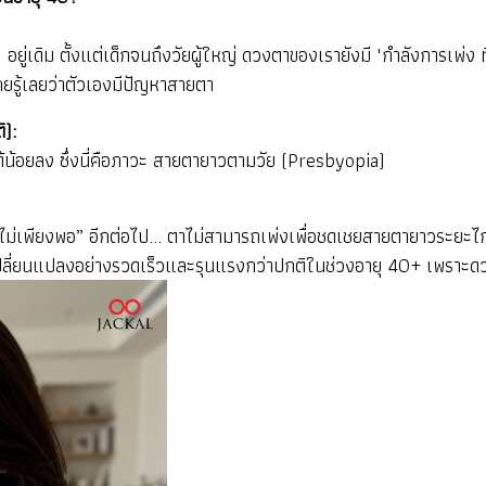
ู่เดิม ตั้งแต่เด็กจนถึงวัยผู้ใหญ่ ดวงตาของเรายังมี "กำลังการเพ่ง 
คยรู้เลยว่าตัวเองมีปัญหาสายตา
ิ):
ได้น้อยลง ซึ่งนี่คือภาวะ สายตายาวตามวัย (Presbyopia)
 “ไม่เพียงพอ” อีกต่อไป... ตาไม่สามารถเพ่งเพื่อชดเชยสายตายาวระยะไ
งเปลี่ยนแปลงอย่างรวดเร็วและรุนแรงกว่าปกติในช่วงอายุ 40+ เพราะด