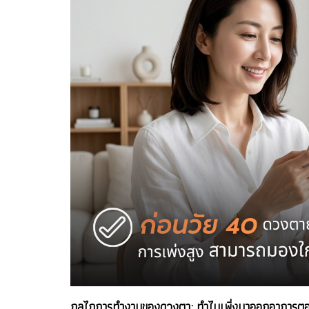
กลไกการทำงานของดวงตา: ทำไมเพิ่งมาออกอาการต