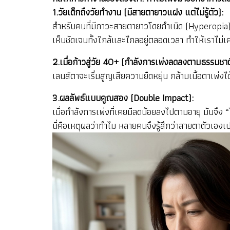
1.วัยเด็กถึงวัยทำงาน (มีสายตายาวแฝง แต่ไม่รู้ตัว):
สำหรับคนที่มีภาวะสายตายาวโดยกำเนิด (Hyperopia) อย
เห็นชัดเจนทั้งใกล้และไกลอยู่ตลอดเวลา ทำให้เราไม่เ
2.เมื่อก้าวสู่วัย 40+ (กำลังการเพ่งลดลงตามธรรมชาต
เลนส์ตาจะเริ่มสูญเสียความยืดหยุ่น กล้ามเนื้อตาเพ่ง
3.ผลลัพธ์แบบคูณสอง (Double Impact):
เมื่อกำลังการเพ่งที่เคยมีลดน้อยลงไปตามอายุ มันจึง
นี่คือเหตุผลว่าทำไม หลายคนจึงรู้สึกว่าสายตาตัวเอ