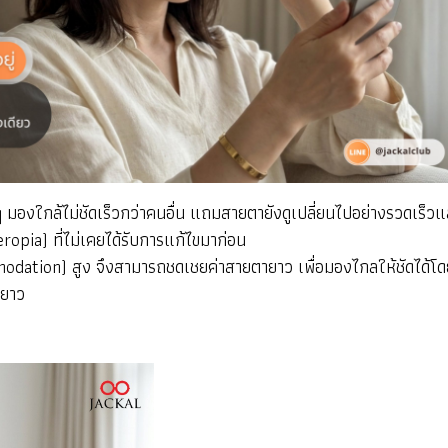
ๆ มองใกล้ไม่ชัดเร็วกว่าคนอื่น แถมสายตายังดูเปลี่ยนไปอย่างรวดเร็วแ
opia) ที่ไม่เคยได้รับการแก้ไขมาก่อน
odation) สูง จึงสามารถชดเชยค่าสายตายาว เพื่อมองไกลให้ชัดได้โด
ายาว