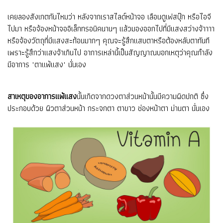
เคยลองสังเกตกันไหมว่า หลังจากเราสไลด์หน้าจอ เลือนดูเฟสบุ๊ก หรือไอจี
ไปมา หรือจ้องหน้าจออิเล็กทรอนิคนานๆ แล้วมองออกไปที่มีแสงสว่างจ้าาาา
หรือจ้องวัตถุที่มีแสงสะท้อนมากๆ คุณจะรู้สึกแสบตาหรือต้องหลับตาทันที
เพราะรู้สึกว่าแสงจ้าเกินไป อาการเหล่านี้เป็นสัญญาณบอกเหตุว่าคุณกำลัง
มีอาการ "ตาแพ้แสง" นั่นเอง
สาเหตุของอาการแพ้แสง
นั้นเกิดจากดวงตาส่วนหน้านั้นมีความผิดปกติ ซึ่ง
ประกอบด้วย ผิวตาส่วนหน้า กระจกตา ตาขาว ช่องหน้าตา ม่านตา นั่นเอง