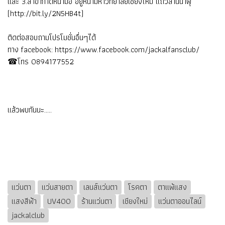
และ 3.สาขากาดหน้ามอ อยู่หน้ามหาวิทยาลัยเชียงใหม่ แถวลานน้ำพุ
(
http://bit.ly/2N5HB4t
)
ติดต่อสอบถามโปรโมชั่นอื่นๆได้
ทาง facebook:
https://www.facebook.com/jackalfansclub/
☎โทร 0894177552
แล้วพบกันนะ.....
แว่นตา
แว่นสายตา
เลนส์แว่นตา
โรคตา
ตาแพ้แสง
แสงสีฟ้า
UV400
ร้านแว่นตา
เชียงใหม่
แว่นตาออนไลน์
jackalclub