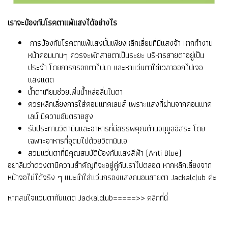
เราจะป้องกันโรคตาแพ้แสงได้อย่างไร
การป้องกันโรคตาแพ้แสงนั้นเพียงหลีกเลี่ยนที่มีแสงจ้า หากทำงาน
หน้าคอมนานๆ ควรจะพักสายตาเป็นระยะ บริหารสายตาอยู่เป็น
ประจำ โดยการกรอกตาไปมา และหาแว่นตาใส่เวลาออกไปเจอ
แสงแดด
น้ำตาเทียมช่วยเพิ่มน้ำหล่อลื่นในตา
ควรหลีกเลี่ยงการใส่คอนแทคเลนส์ เพราะแสงที่ผ่านจากคอนแทค
เลน์ มีความอันตรายสูง
รับประทานวิตามินและอาหารที่มีสรรพคุณต้านอนุมูลอิสระ โดย
เฉพาะอาหารที่อุดมไปด้วยวิตามินเอ
สวมแว่นตาที่มีคุณสมบัติป้องกันแสงสีฟ้า (Anti Blue)
อย่าลืมว่าดวงตามีความสำคัญที่จะอยู่คู่กับเราไปตลอด หากหลีกเลี่ยงจาก
หน้าจอไม่ได้จริง ๆ แนะนำใส่แว่นกรองแสงถนอมสายตา Jackalclub ค่ะ
หากสนใจแว่นตากันแดด Jackalclub=====>>
คลิกที่นี่