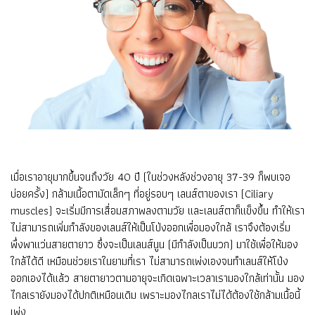
เมื่อเราอายุมากขึ้นจนถึงวัย 40 ปี (ในช่วงหลังช่วงอายุ 37-39 ก็พบเจอ
บ่อยครั้ง) กล้ามเนื้อตามัดเล็กๆ ที่อยู่รอบๆ เลนส์ตาของเรา (Ciliary
muscles) จะเริ่มมีการเสื่อมสภาพลงตามวัย และเลนส์ตาก็แข็งขึ้น ทำให้เรา
ไม่สามารถเพิ่มกำลังของเลนส์ให้เป็นโป่งออกเพื่อมองใกล้ เราจึงต้องเริ่ม
พึ่งพาแว่นสายตายาว ซึ่งจะเป็นเลนส์นูน (มีกำลังเป็นบวก) มาใช้เพื่อให้มอง
ใกล้ได้ดี เหมือนช่วยเราในยามที่เรา ไม่สามารถเพ่งเองจนทำเลนส์ให้โป่ง
ออกเองได้แล้ว สายตายาวตามอายุจะเกิดเฉพาะเวลาเรามองใกล้เท่านั้น มอง
ไกลเรายังมองได้ปกติเหมือนเดิม เพราะมองไกลเราไม่ได้ต้องใช้กล้ามเนื้อนี้
เพ่ง