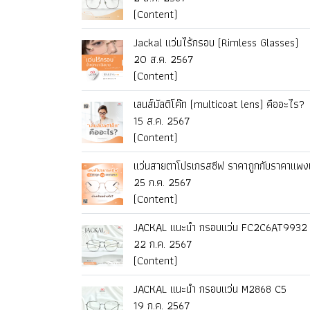
(Content)
Jackal แว่นไร้กรอบ (Rimless Glasses)
20 ส.ค. 2567
(Content)
เลนส์มัลติโค๊ท (multicoat lens) คืออะไร?
15 ส.ค. 2567
(Content)
แว่นสายตาโปรเกรสซีฟ ราคาถูกกับราคาแพงแ
25 ก.ค. 2567
(Content)
JACKAL แนะนำ กรอบแว่น FC2C6AT9932
22 ก.ค. 2567
(Content)
JACKAL แนะนำ กรอบแว่น M2868 C5
19 ก.ค. 2567