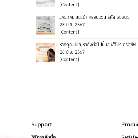
(Content)
JACKAL แนะนำ กรอบแว่น รหัส S8805
28 มิ.ย. 2567
(Content)
หากคุณมีปัญหาดังต่อไปนี้ เลนส์โปรเกรสซีฟ
26 มิ.ย. 2567
(Content)
Support
Produ
วิธีการสั่งซื้อ
Satisf