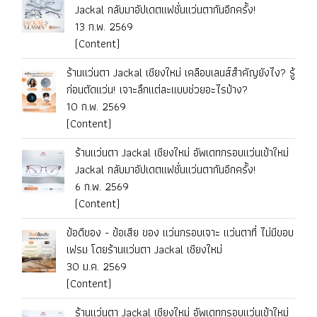
Jackal กลับมาอัปเดตแฟชั่นแว่นตากันอีกครั้ง!
13 ก.พ. 2569
(Content)
ร้านแว่นตา Jackal เชียงใหม่ เคลือบเลนส์สำคัญยังไง? รู้
ก่อนตัดแว่น! เจาะลึกแต่ละแบบช่วยอะไรบ้าง?
10 ก.พ. 2569
(Content)
ร้านแว่นตา Jackal เชียงใหม่ อัพเดทกรอบแว่นเข้าใหม่
Jackal กลับมาอัปเดตแฟชั่นแว่นตากันอีกครั้ง!
6 ก.พ. 2569
(Content)
ข้อดีของ - ข้อเสีย ของ แว่นกรอบเจาะ แว่นตาที่ ไม่มีขอบ
เฟรม โดยร้านแว่นตา Jackal เชียงใหม่
30 ม.ค. 2569
(Content)
ร้านแว่นตา Jackal เชียงใหม่ อัพเดทกรอบแว่นเข้าใหม่