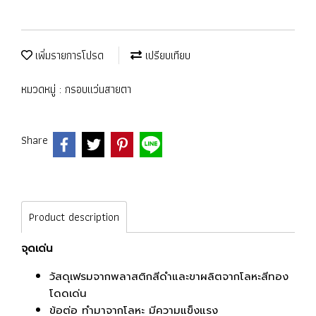
เพิ่มรายการโปรด
เปรียบเทียบ
หมวดหมู่ :
กรอบแว่นสายตา
Share
Product description
จุดเด่น
วัสดุเฟรมจากพลาสติกสีดำและขาผลิตจากโลหะสีทอง
โดดเด่น
ข้อต่อ ทำมาจากโลหะ มีความแข็งแรง