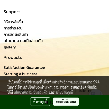
Support
วิธีการสั่งซื้อ
การชำระเงิน
การจัดส่งสินค้า
นโยบายความเป็นส่วนตัว
gallery
Products
Satisfaction Guarantee
Starting a business
เว็บไซต์นี้มีการใช้งานคุกกี้ เพื่อเพิ่มประสิทธิภาพและประสบการณ์ที่ดี
ในการใช้งานเว็บไซต์ของท่าน ท่านสามารถอ่านรายละเอียดเพิ่มเติม
© Copyright 2016 All Rights Reserved. jackalclub.com
ได้ที่
นโยบายความเป็นส่วนตัว
และ
นโยบายคุกกี้
ผู้เข้าชมวันนี้
93
ตั้งค่าคุกกี้
สั่งซื้อสินค้า
ยอมรับทั้งหมด
Powered by
MakeWebEasy.com